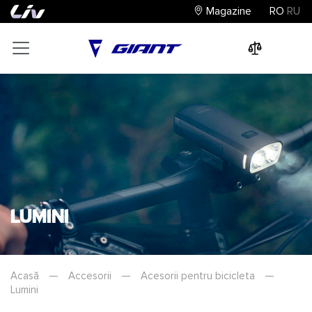
Magazine
RO
RU
0
0
0
Lumini
Acasă
—
Accesorii
—
Acesorii pentru bicicleta
—
Lumini