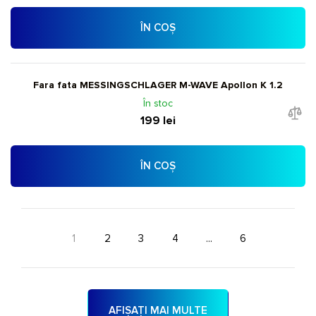
ÎN COȘ
Fara fata MESSINGSCHLAGER M-WAVE Apollon K 1.2
În stoc
199 lei
ÎN COȘ
1
2
3
4
...
6
AFIȘAȚI MAI MULTE