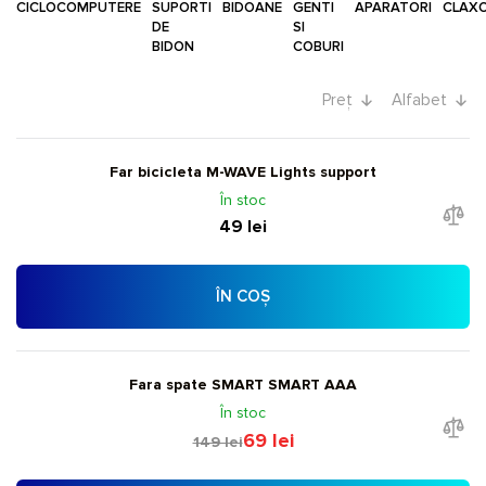
CICLOCOMPUTERE
SUPORTI
BIDOANE
GENTI
APARATORI
CLAX
DE
SI
BIDON
COBURI
Preț
Alfabet
Far bicicleta M-WAVE Lights support
În stoc
49 lei
ÎN COȘ
Fara spate SMART SMART AAA
În stoc
69 lei
149 lei