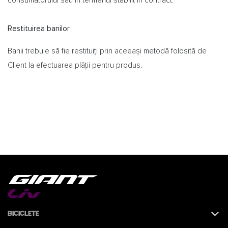
consumatorului sau în termenul stabilit în contract.”
Restituirea banilor
Banii trebuie să fie restituiți prin aceeași metodă folosită de
Client la efectuarea plății pentru produs.
Biciclete