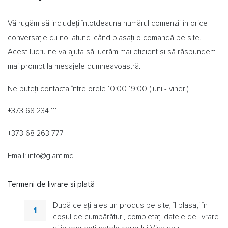
Vă rugăm să includeți întotdeauna numărul comenzii în orice
conversație cu noi atunci când plasați o comandă pe site.
Acest lucru ne va ajuta să lucrăm mai eficient și să răspundem
mai prompt la mesajele dumneavoastră.
Ne puteți contacta între orele 10:00 19:00 (luni - vineri)
+373 68 234 111
+373 68 263 777
Email:
info@giant.md
Termeni de livrare și plată
După ce ați ales un produs pe site, îl plasați în
coșul de cumpărături, completați datele de livrare