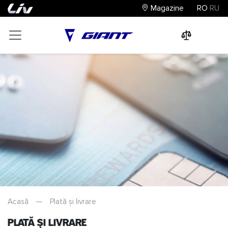
Magazine
RO
RU
0
0
0
Acasă
—
Plată și livrare
Plată și livrare