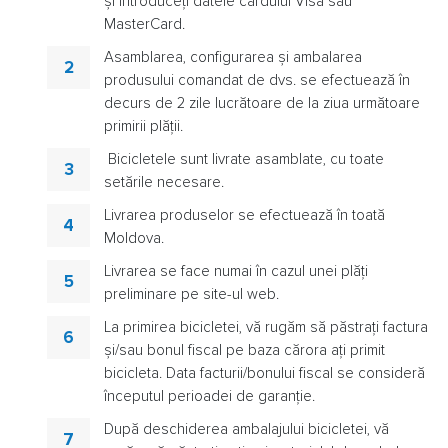
și introduceți datele cardului Visa sau
MasterCard.
Asamblarea, configurarea și ambalarea
produsului comandat de dvs. se efectuează în
decurs de 2 zile lucrătoare de la ziua următoare
primirii plății.
Bicicletele sunt livrate asamblate, cu toate
setările necesare.
Livrarea produselor se efectuează în toată
Moldova.
Livrarea se face numai în cazul unei plăți
preliminare pe site-ul web.
La primirea bicicletei, vă rugăm să păstrați factura
și/sau bonul fiscal pe baza cărora ați primit
bicicleta. Data facturii/bonului fiscal se consideră
începutul perioadei de garanție.
După deschiderea ambalajului bicicletei, vă