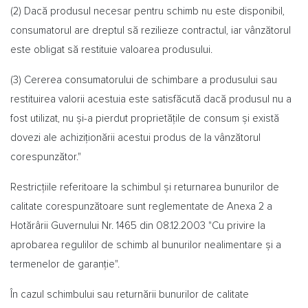
(2) Dacă produsul necesar pentru schimb nu este disponibil,
consumatorul are dreptul să rezilieze contractul, iar vânzătorul
este obligat să restituie valoarea produsului.
(3) Cererea consumatorului de schimbare a produsului sau
restituirea valorii acestuia este satisfăcută dacă produsul nu a
fost utilizat, nu și-a pierdut proprietățile de consum și există
dovezi ale achiziționării acestui produs de la vânzătorul
corespunzător."
Restricțiile referitoare la schimbul și returnarea bunurilor de
calitate corespunzătoare sunt reglementate de Anexa 2 a
Hotărârii Guvernului Nr. 1465 din 08.12.2003 "Cu privire la
aprobarea regulilor de schimb al bunurilor nealimentare și a
termenelor de garanție".
În cazul schimbului sau returnării bunurilor de calitate