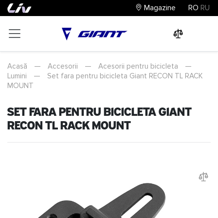
Magazine
RO
RU
0
0
0
Acasă
—
Accesorii
—
Acesorii pentru bicicleta
—
Lumini
—
Set fara pentru bicicleta Giant RECON TL RACK
MOUNT
Set fara pentru bicicleta Giant
RECON TL RACK MOUNT