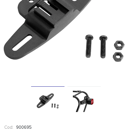
Cod:
900695