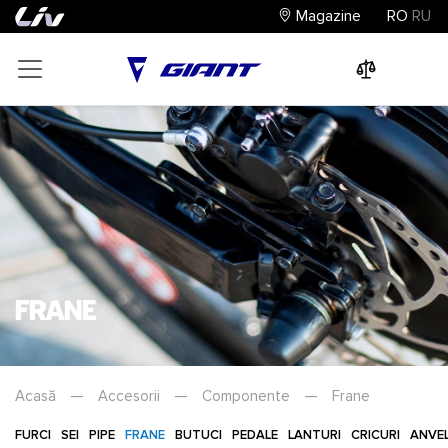
Magazine
RO
RU
0
0
0
Frane
Acasă
—
Accesorii
—
Componente
—
Frane
FURCI
SEI
PIPE
FRANE
BUTUCI
PEDALE
LANTURI
CRICURI
ANVE