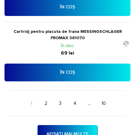
ÎN COȘ
Cartridj pentru placuta de frana MESSINGSCHLAGER
PROMAX 361070
În stoc
69 lei
ÎN COȘ
1
2
3
4
...
10
AFIȘAȚI MAI MULTE