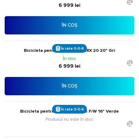
6 999 lei
ÎN COȘ
În rate 0-0-6
Bicicleta pentru copii Giant ARX 20 20" Gri
În stoc
6 999 lei
ÎN COȘ
În rate 0-0-6
Bicicleta pentru copii Liv Adore F/W 16" Verde
Produsul nu este în stoc