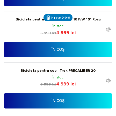
În rate 0-0-6
Bicicleta pentru copii Giant ARX 16 F/W 16" Rosu
În stoc
4 999 lei
5 999 lei
ÎN COȘ
Bicicleta pentru copii Trek PRECALIBER 20
În stoc
4 999 lei
5 999 lei
ÎN COȘ