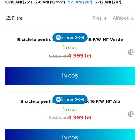
10-16 ANI (26")
2-6 ANI (12"/16")
5-9 ANI (20")
7-12 ANI (24")
Filtre
Preț
Alfabet
În rate 0-0-6
Bicicleta pentru copii Giant ARX 16 F/W 16" Verde
În stoc
4 999 lei
5 999 lei
ÎN COȘ
În rate 0-0-6
Bicicleta pentru copii Giant ARX 16 F/W 16" Alb
În stoc
4 999 lei
5 999 lei
ÎN COȘ