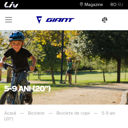
Magazine
RO
RU
0
0
0
5-9 ani (20")
Acasă
—
Biciclete
—
Biciclete de copii
—
5-9 ani
(20")