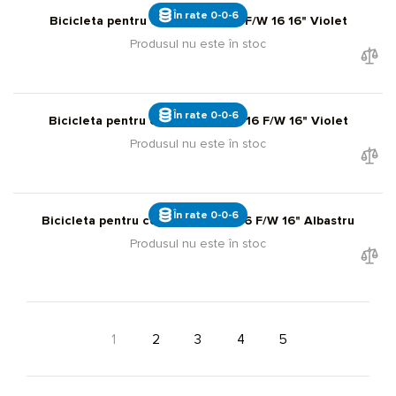
În rate 0-0-6
Bicicleta pentru copii Liv Adore F/W 16 16" Violet
Produsul nu este în stoc
În rate 0-0-6
Bicicleta pentru copii Giant ARX 16 F/W 16" Violet
Produsul nu este în stoc
În rate 0-0-6
Bicicleta pentru copii Giant ARX 16 F/W 16" Albastru
Produsul nu este în stoc
1
2
3
4
5