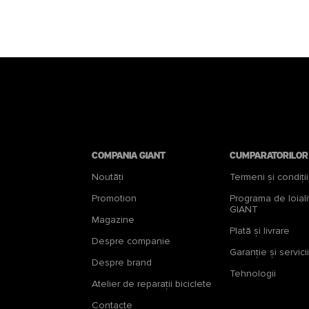
Compania Giant
Cumparatorilor
Noutăți
Termeni și condiții
Promotion
Programa de loiali
GIANT
Magazine
Plată și livrare
Despre companie
Garanţie şi servicii
Despre brand
Tehnologii
Atelier de reparații biciclete
Contacte