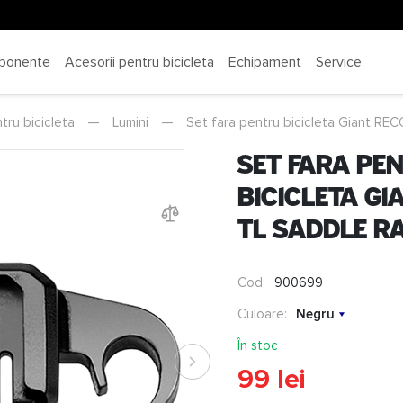
ponente
Acesorii pentru bicicleta
Echipament
Service
tru bicicleta
—
Lumini
—
Set fara pentru bicicleta Giant 
Set fara pe
bicicleta Gi
TL SADDLE R
Cod:
900699
Culoare:
Negru
În stoc
99 lei