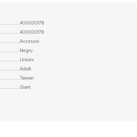
400000178
400000178
Accesorii
Negru
Unisex
Adulti
Taiwan
Giant