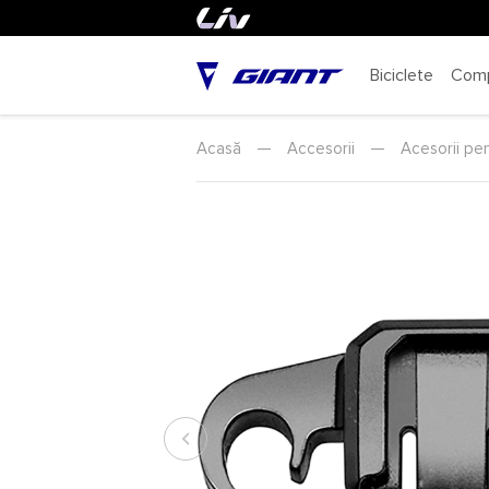
Biciclete
Com
Acasă
—
Accesorii
—
Acesorii pen