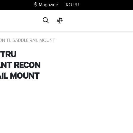
Magazine
RO
RU
0
0
0
RECON TL SADDLE RAIL MOUNT
ntru
ant RECON
AIL MOUNT