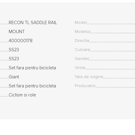
RECON TL SADDLE RAIL
Model
MOUNT
Modelul
400000178
Directia
SS23
Culoare
SS23
Gender
Set fara pentru bicicleta
Virsta
Giant
Tara de origine
Set fara pentru bicicleta
Producator
Ciclism si role