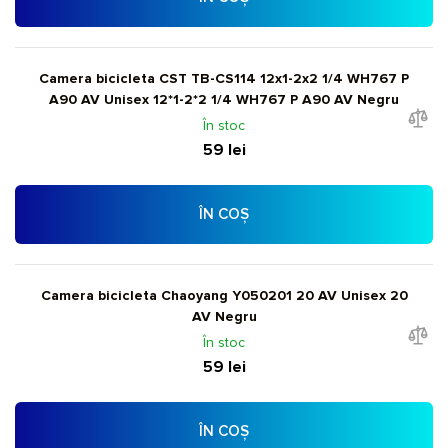
Camera bicicleta CST TB-CS114 12x1-2x2 1/4 WH767 P
A90 AV Unisex 12*1-2*2 1/4 WH767 P A90 AV Negru
În stoc
59 lei
ÎN COȘ
Camera bicicleta Chaoyang Y050201 20 AV Unisex 20
AV Negru
În stoc
59 lei
ÎN COȘ