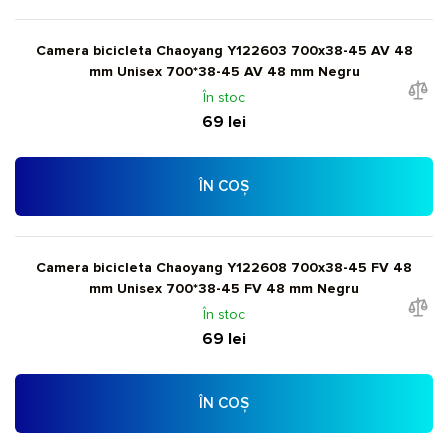
Camera bicicleta Chaoyang Y122603 700x38-45 AV 48
mm Unisex 700*38-45 AV 48 mm Negru
În stoc
69 lei
ÎN COȘ
Camera bicicleta Chaoyang Y122608 700x38-45 FV 48
mm Unisex 700*38-45 FV 48 mm Negru
În stoc
69 lei
ÎN COȘ