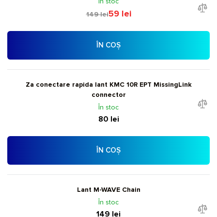
În stoc
59 lei
149 lei
ÎN COȘ
Za conectare rapida lant KMC 10R EPT MissingLink
connector
În stoc
80 lei
ÎN COȘ
Lant M-WAVE Chain
În stoc
149 lei