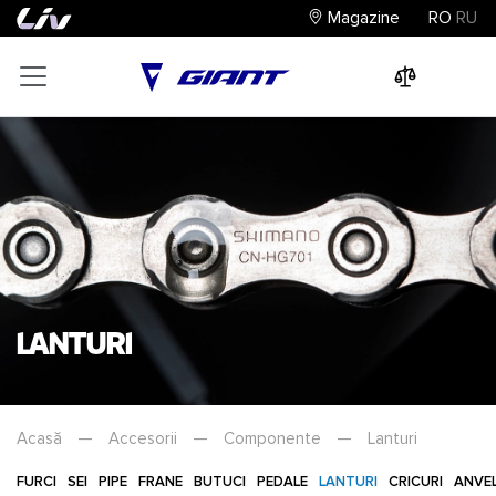
Magazine
RO
RU
0
0
0
Lanturi
Acasă
—
Accesorii
—
Componente
—
Lanturi
FURCI
SEI
PIPE
FRANE
BUTUCI
PEDALE
LANTURI
CRICURI
ANVE