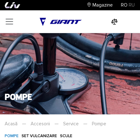
Magazine
RO
RU
0
0
0
Pompe
Acasă
—
Accesorii
—
Service
—
Pompe
POMPE
SET VULCANIZARE
SCULE