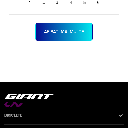
1
...
3
4
5
6
AFIȘAȚI MAI MULTE
Biciclete