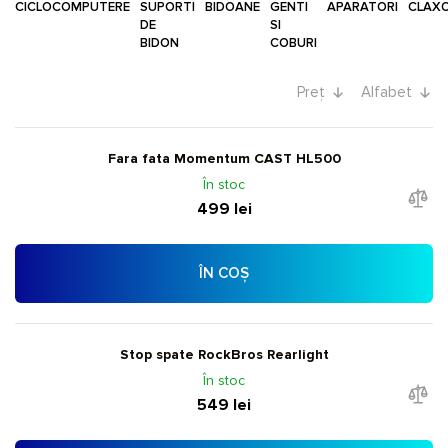
CICLOCOMPUTERE
SUPORTI
BIDOANE
GENTI
APARATORI
CLAX
DE
SI
BIDON
COBURI
Preț
Alfabet
Fara fata Momentum CAST HL500
În stoc
499 lei
ÎN COȘ
Stop spate RockBros Rearlight
În stoc
549 lei