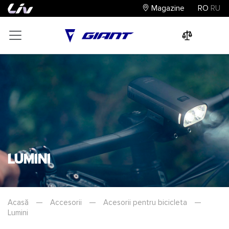
Magazine
RO
RU
0
0
0
Lumini
Acasă
—
Accesorii
—
Acesorii pentru bicicleta
—
Lumini