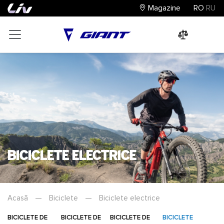
Magazine
RO
RU
0
0
0
Biciclete electrice
Acasă
—
Biciclete
—
Biciclete electrice
BICICLETE DE
BICICLETE DE
BICICLETE DE
BICICLETE