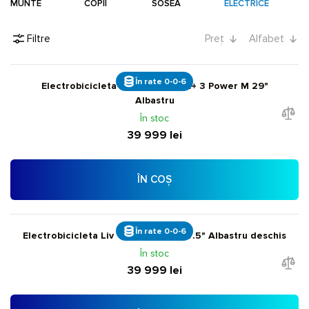
MUNTE
COPII
SOSEA
ELECTRICE
Filtre
Preț
Alfabet
În rate 0-0-6
Electrobicicleta Giant Fathom E+ 3 Power M 29"
Albastru
În stoc
39 999 lei
ÎN COȘ
În rate 0-0-6
Electrobicicleta Liv Tempt E+ 2 S 27.5" Albastru deschis
În stoc
39 999 lei