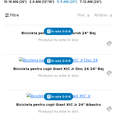
10-16 ANI (26")
2-6 ANI (12"/16")
5-9 ANI (20")
7-12 ANI (24")
Filtre
Preț
Alfabet
În rate 0-0-6
Bicicleta pentru copii Liv Flourish 24" Bej
Produsul nu este în stoc
În rate 0-0-6
Bicicleta pentru copii Giant XtC Jr Disc 24 24" Bej
Produsul nu este în stoc
În rate 0-0-6
Bicicleta pentru copii Giant XtC Jr 24" Albastru
Produsul nu este în stoc