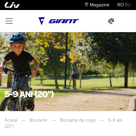
Magazine
RO
RU
0
0
0
5-9 ani (20")
Acasă
—
Biciclete
—
Biciclete de copii
—
5-9 ani
(20")