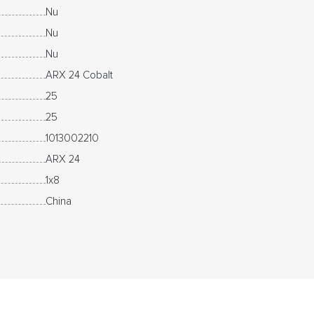
Nu
Nu
Nu
ARX 24 Cobalt
25
25
1013002210
ARX 24
1x8
China