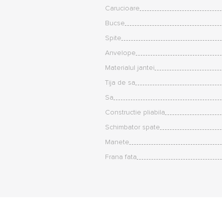
Carucioare
Bucse
Spite
Anvelope
Materialul jantei
Tija de sa
Sa
Constructie pliabila
Schimbator spate
Manete
Frana fata