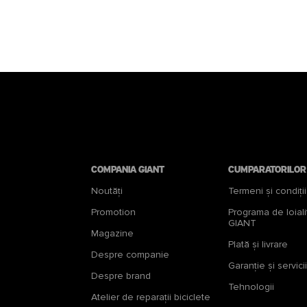
Compania Giant
Cumparatorilor
Noutăți
Termeni și condiții
Promotion
Programa de loiali
GIANT
Magazine
Plată și livrare
Despre companie
Garanţie şi servicii
Despre brand
Tehnologii
Atelier de reparații biciclete