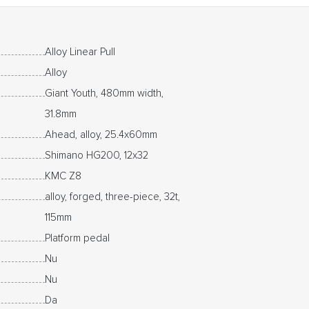
Alloy Linear Pull
Alloy
Giant Youth, 480mm width,
31.8mm
Ahead, alloy, 25.4x60mm
Shimano HG200, 12x32
KMC Z8
alloy, forged, three-piece, 32t,
115mm
Platform pedal
Nu
Nu
Da