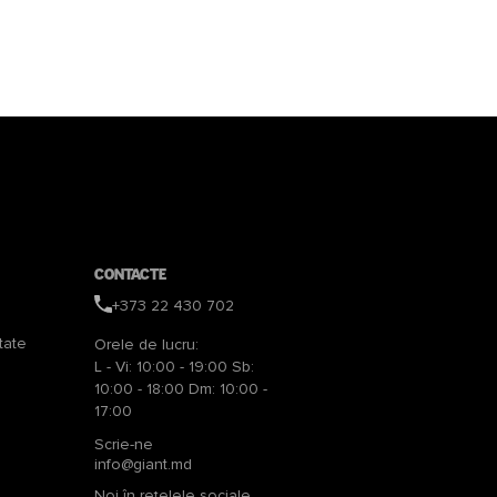
Contacte
+373 22 430 702
tate
Orele de lucru:
L - Vi: 10:00 - 19:00 Sb:
10:00 - 18:00 Dm: 10:00 -
17:00
Scrie-ne
info@giant.md
Noi în rețelele sociale