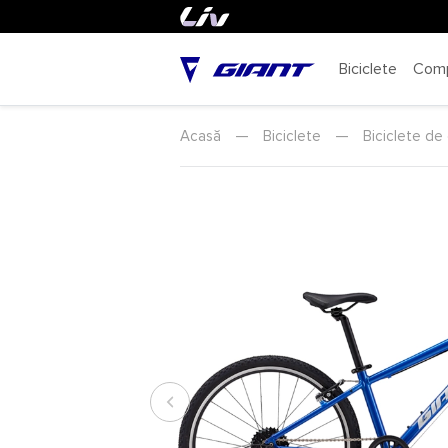
Biciclete
Com
Acasă
—
Biciclete
—
Biciclete de 