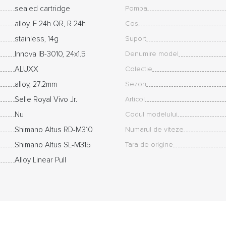
sealed cartridge
Pompa
alloy, F 24h QR, R 24h
Cos
stainless, 14g
Suport
Innova IB-3010, 24x1.5
Denumire model
ALUXX
Colectie
alloy, 27.2mm
Sezon
Selle Royal Vivo Jr.
Articol
Nu
Codul modelului
Shimano Altus RD-M310
Numarul de viteze
Shimano Altus SL-M315
Tara de origine
Alloy Linear Pull