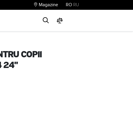
Magazine
RO
RU
0
0
0
ntru copii
 24"