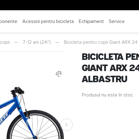
ponente
Acesorii pentru bicicleta
Echipament
Service
copii
—
7-12 ani (24\")
—
Bicicleta pentru copii Giant ARX 24
Bicicleta pe
Giant ARX 24
Albastru
Produsul nu este în stoc