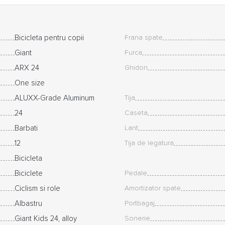
Bicicleta pentru copii
Frana spate
Giant
Furca
ARX 24
Ghidon
One size
ALUXX-Grade Aluminum
Tija
24
Caseta
Barbati
Lant
12
Tija de legatura
Bicicleta
Biciclete
Pedale
Ciclism si role
Amortizator spate
Albastru
Portbagaj
Giant Kids 24, alloy
Sonerie