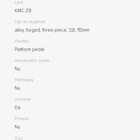
Lant
KMC Z8
Tija de legatura
alloy, forged, three-piece, 32t, 115mm
Pedale
Platform pedal
Amortizator spate
Nu
Portbagaj
Nu
Sonerie
Da
Pompa
Nu
Cos