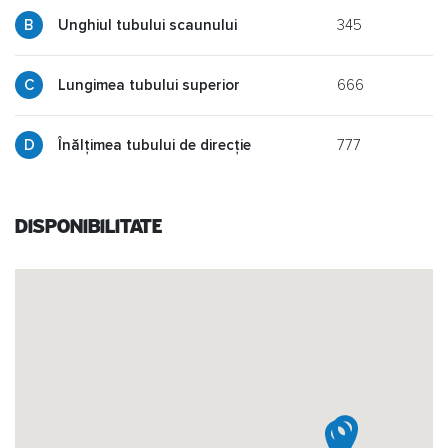
345
y
Unghiul tubului scaunului
666
p
Lungimea tubului superior
777
g
Înălțimea tubului de direcție
Disponibilitate