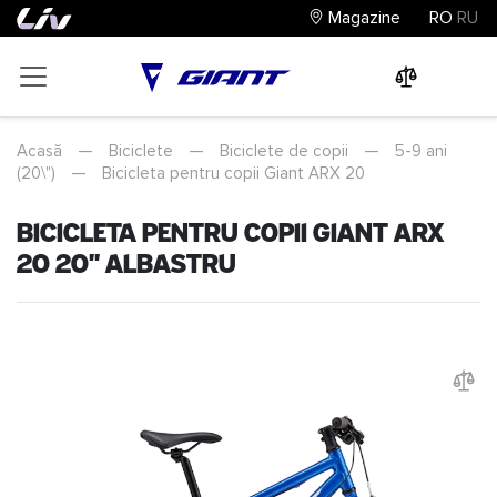
Magazine
RO
RU
0
0
0
Acasă
—
Biciclete
—
Biciclete de copii
—
5-9 ani
(20\")
—
Bicicleta pentru copii Giant ARX 20
Bicicleta pentru copii Giant ARX
20 20" Albastru