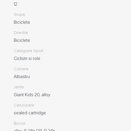
12
Grupa
Bicicleta
Directia
Biciclete
Categoria Sport
Ciclism si role
Culoare
Albastru
Jante
Giant Kids 20, alloy
Carucioare
sealed cartridge
Bucse
alloy, F 24h QR, R 24h