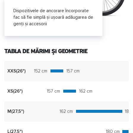
Dispozitivele de ancorare încorporate
fac să fie simplă și ușoară adăugarea de
genți și accesorii
TABLA DE MĂRIMI ȘI GEOMETRIE
XXS(26")
152 cm
157 cm
XS(26")
157 cm
162 cm
M(27,5")
162 cm
180
L(27,5")
180 cm