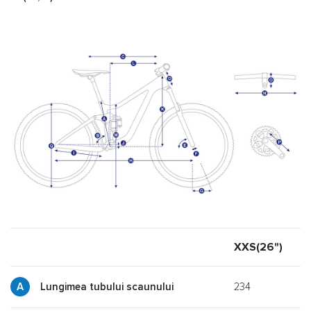
XXS(26")
X
234
Lungimea tubului scaunului