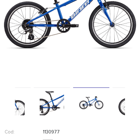
Cod:
1130977