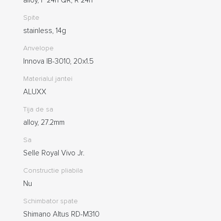
Spite
stainless, 14g
Anvelope
Innova IB-3010, 20x1.5
Materialul jantei
ALUXX
Tija de sa
alloy, 27.2mm
Sa
Selle Royal Vivo Jr.
Constructie pliabila
Nu
Schimbator spate
Shimano Altus RD-M310