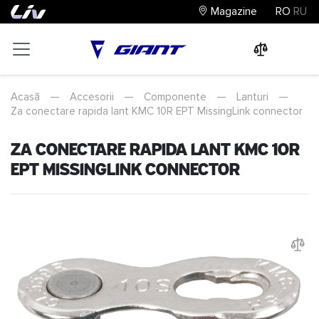
Magazine
RO
RU
0
0
0
Acasă
—
Accesorii
—
Componente
—
Lanturi
—
Za conectare rapida lant KMC 10R EPT MissingLink connector
Za conectare rapida lant KMC 10R
EPT MissingLink connector