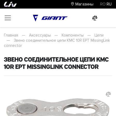
Магазины
RO
RU
0
0
0
Главная
—
Аксессуары
—
Компоненты
—
Цепи
—
Звено соединительное цепи KMC 10R EPT MissingLink
connector
Звено соединительное цепи KMC
10R EPT MissingLink connector