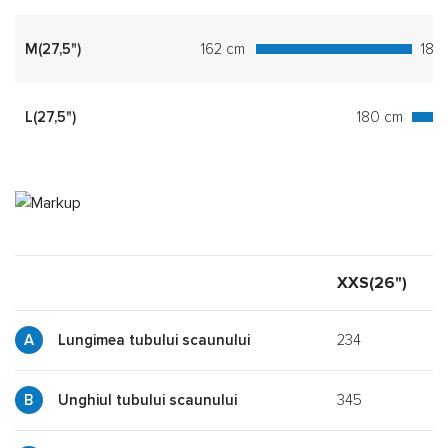
M(27,5")
162 cm
180
L(27,5")
180 cm
XXS(26")
X
234
Lungimea tubului scaunului
345
y
Unghiul tubului scaunului