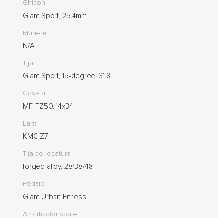
Ghidon
Giant Sport, 25.4mm
Manere
N/A
Tija
Giant Sport, 15-degree, 31.8
Caseta
MF-TZ50, 14x34
Lant
KMC Z7
Tija de legatura
forged alloy, 28/38/48
Pedale
Giant Urban Fitness
Amortizator spate