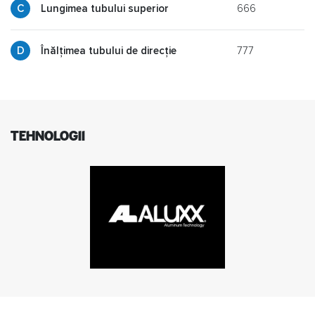
666
p
Lungimea tubului superior
777
g
Înălțimea tubului de direcție
TEHNOLOGII