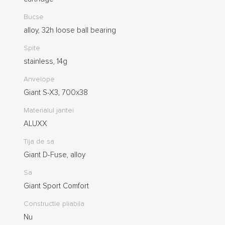
Bucse
alloy, 32h loose ball bearing
Spite
stainless, 14g
Anvelope
Giant S-X3, 700x38
Materialul jantei
ALUXX
Tija de sa
Giant D-Fuse, alloy
Sa
Giant Sport Comfort
Constructie pliabila
Nu