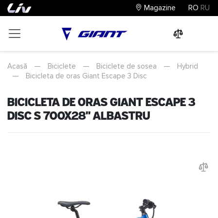
Magazine
RO
RU
0
0
0
Acasă
—
Biciclete
—
Biciclete de sosea
—
Hybrid
—
Bicicleta de oras Giant Escape 3 Disc
Bicicleta de oras Giant Escape 3
Disc S 700x28" Albastru