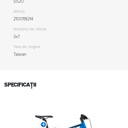
SS20
Articol
2100118214
Numarul de viteze
3x7
Tara de origine
Taiwan
specificații