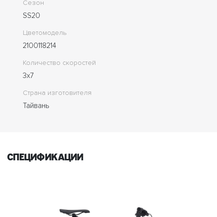
Сезон
SS20
Цветомодель
2100118214
Количество скоростей
3x7
Страна изготовителя
Тайвань
спецификации