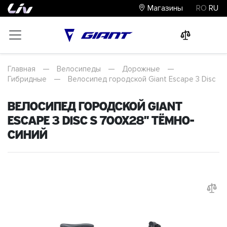
Магазины
RO
RU
0
0
0
Главная
—
Велосипеды
—
Дорожные
—
Гибридные
—
Велосипед городской Giant Escape 3 Disc
Велосипед городской Giant
Escape 3 Disc S 700x28" Тёмно-
синий