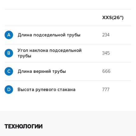
XXS(26")
X
234
Длина подседельной трубы
Угол наклона подседельной
345
y
трубы
666
p
Длина верхней трубы
777
g
Высота рулевого стакана
ТЕХНОЛОГИИ