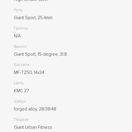
Руль
Giant Sport, 25.4mm
Грипсы
N/A
Вынос
Giant Sport, 15-degree, 31.8
Кассета
MF-TZ50, 14x34
Цепь
KMC Z7
Шатун
forged alloy, 28/38/48
Педали
Giant Urban Fitness