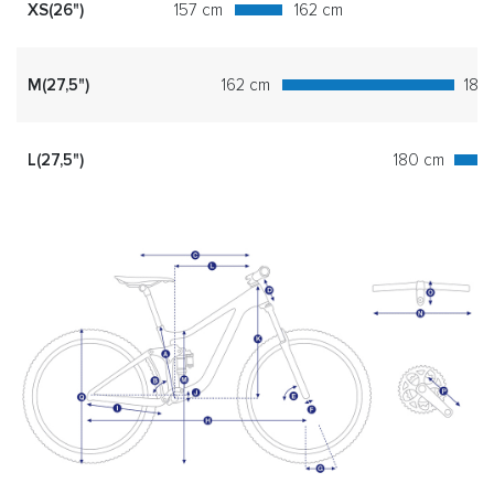
XS(26")
157 cm
162 cm
M(27,5")
162 cm
180
L(27,5")
180 cm