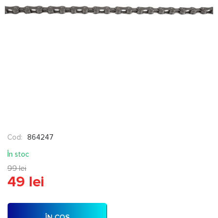
Cod:
864247
În stoc
99 lei
49 lei
ÎN COȘ