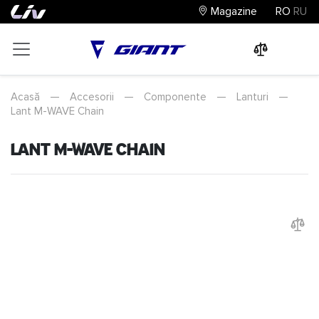
Magazine
RO
RU
0
0
0
Acasă
—
Accesorii
—
Componente
—
Lanturi
—
Lant M-WAVE Chain
Lant M-WAVE Chain