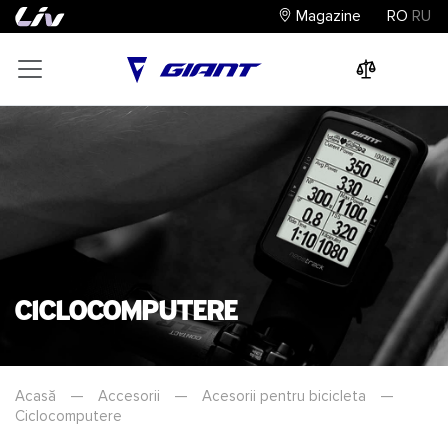
Magazine
RO
RU
0
0
0
Ciclocomputere
Acasă
—
Accesorii
—
Acesorii pentru bicicleta
—
Ciclocomputere