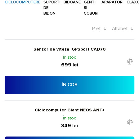
CICLOCOMPUTERE
SUPORTI
BIDOANE
GENTI
APARATORI
CLAX
DE
SI
BIDON
COBURI
Preț
Alfabet
Senzor de viteza iGPSport CAD70
În stoc
699 lei
ÎN COȘ
Ciclocomputer Giant NEOS ANT+
În stoc
849 lei