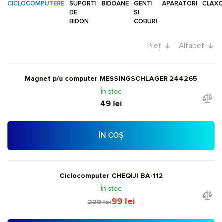
CICLOCOMPUTERE
SUPORTI
BIDOANE
GENTI
APARATORI
CLAX
DE
SI
BIDON
COBURI
Preț
Alfabet
Magnet p/u computer MESSINGSCHLAGER 244265
În stoc
49 lei
ÎN COȘ
Ciclocomputer CHEQIJI BA-112
În stoc
99 lei
229 lei