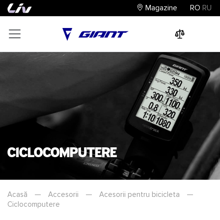
Magazine
RO
RU
0
0
0
Ciclocomputere
Acasă
—
Accesorii
—
Acesorii pentru bicicleta
—
Ciclocomputere