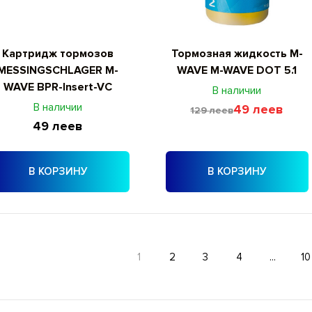
Картридж тормозов
Тормозная жидкость M-
MESSINGSCHLAGER M-
WAVE M-WAVE DOT 5.1
WAVE BPR-Insert-VC
В наличии
В наличии
49 леев
129 леев
49 леев
В КОРЗИНУ
В КОРЗИНУ
1
2
3
4
...
10