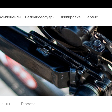
Компоненты
Велоаксессуары
Экипировка
Сервис
ненты
—
Тормоза