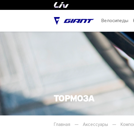
Велосипеды
Тормоза
Главная
—
Аксессуары
—
Компо