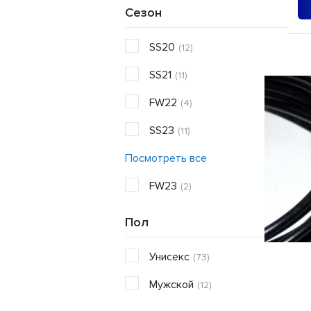
Сезон
SS20
(12)
SS21
(11)
FW22
(4)
SS23
(11)
Посмотреть все
FW23
(2)
Пол
Унисекс
(73)
Мужской
(12)