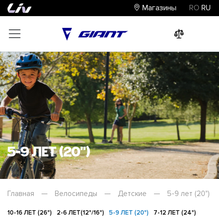
Магазины
RO
RU
0
0
0
5-9 лет (20")
Главная
—
Велосипеды
—
Детские
—
5-9 лет (20")
10-16 ЛЕТ (26")
2-6 ЛЕТ(12"/16")
5-9 ЛЕТ (20")
7-12 ЛЕТ (24")