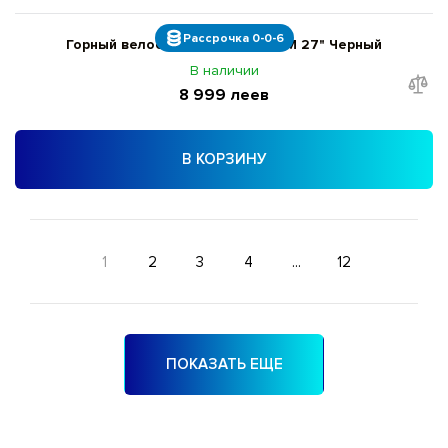
Рассрочка 0-0-6
Горный велосипед Liv Tempt 4 M 27" Черный
В наличии
8 999 леев
В КОРЗИНУ
1
2
3
4
...
12
ПОКАЗАТЬ ЕЩЕ