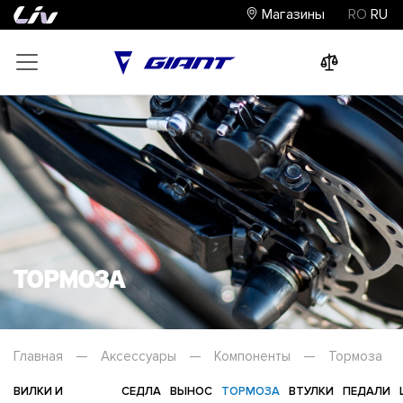
Магазины
RO
RU
0
0
0
Тормоза
Главная
—
Аксессуары
—
Компоненты
—
Тормоза
ВИЛКИ И
СЕДЛА
ВЫНОС
ТОРМОЗА
ВТУЛКИ
ПЕДАЛИ