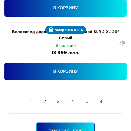
В КОРЗИНУ
Рассрочка 0-0-6
Велосипед дорожный Giant ToughRoad SLR 2 XL 29"
Серый
В наличии
18 999 леев
В КОРЗИНУ
1
2
3
4
...
8