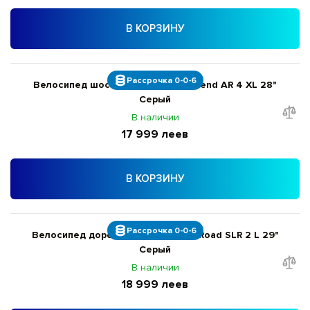
В КОРЗИНУ
Рассрочка 0-0-6
Велосипед шоссейный Giant Contend AR 4 XL 28"
Серый
В наличии
17 999 леев
В КОРЗИНУ
Рассрочка 0-0-6
Велосипед дорожный Giant ToughRoad SLR 2 L 29"
Серый
В наличии
18 999 леев