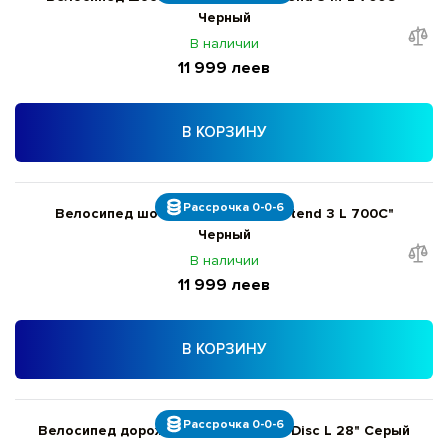
Черный
В наличии
11 999 леев
В КОРЗИНУ
Рассрочка 0-0-6
Велосипед шоссейный Giant Contend 3 L 700C"
Черный
В наличии
11 999 леев
В КОРЗИНУ
Рассрочка 0-0-6
Велосипед дорожный Giant Roam 3 Disc L 28" Серый