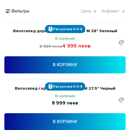
Фильтры
Цена
Алфавит
Рассрочка 0-0-6
Велосипед дорожный Liv Flourish 4 M 28" Зеленый
В наличии
4 999 леев
6 999 леев
В КОРЗИНУ
Рассрочка 0-0-6
Велосипед городской Liv BeLiv F M 27.5" Черный
В наличии
8 999 леев
В КОРЗИНУ