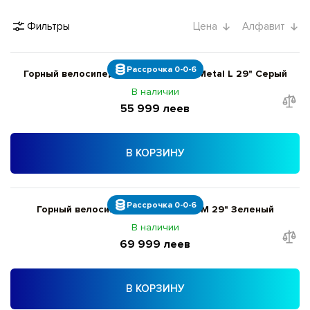
Фильтры
Цена
Алфавит
Рассрочка 0-0-6
Горный велосипед Giant Reign 29 L Metal L 29" Серый
В наличии
55 999 леев
В КОРЗИНУ
Рассрочка 0-0-6
Горный велосипед Giant Trance 1 M 29" Зеленый
В наличии
69 999 леев
В КОРЗИНУ