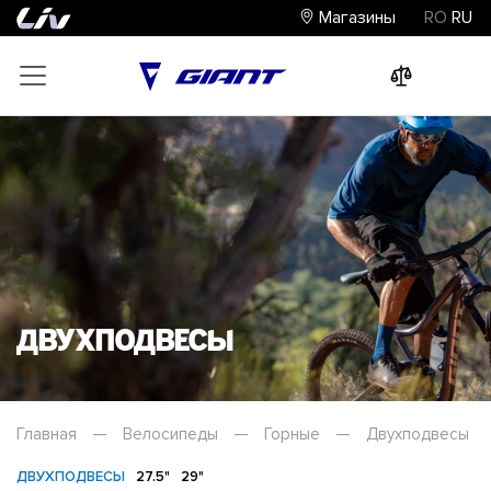
Магазины
RO
RU
0
0
0
Двухподвесы
Главная
—
Велосипеды
—
Горные
—
Двухподвесы
ДВУХПОДВЕСЫ
27.5"
29"