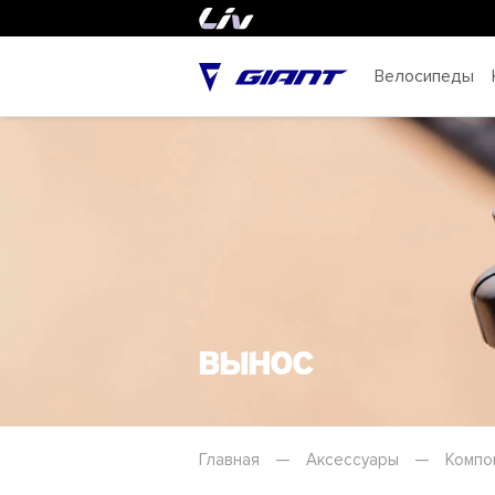
Велосипеды
Вынос
Главная
—
Аксессуары
—
Компо