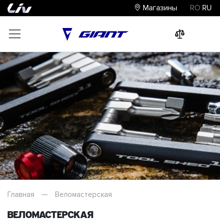
Магазины
RO
RU
0
0
0
Главная
—
Веломастерская
Веломастерская