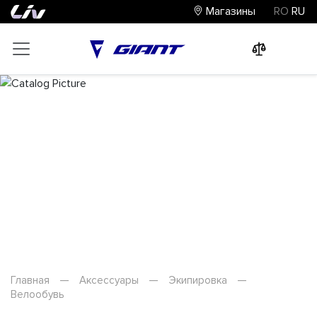
Магазины
RO
RU
0
0
0
Велообувь
Главная
—
Аксессуары
—
Экипировка
—
Велообувь