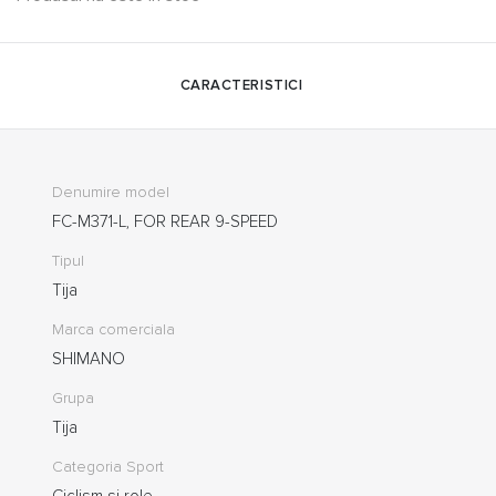
CARACTERISTICI
Denumire model
FC-M371-L, FOR REAR 9-SPEED
Tipul
Tija
Marca comerciala
SHIMANO
Grupa
Tija
Categoria Sport
Ciclism si role