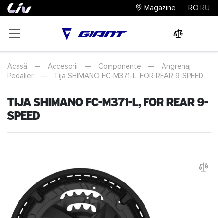
Magazine
RO
RU
0
0
0
Acasă
—
Accesorii
—
Componente
—
Angrenaj
Pedalier
—
Tija SHIMANO FC-M371-L, FOR REAR 9-SPEED
Tija SHIMANO FC-M371-L, FOR REAR 9-
SPEED