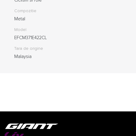
Compozitie
Metal
Model
EFCM371E422CL
Tara de origine
Malaysia