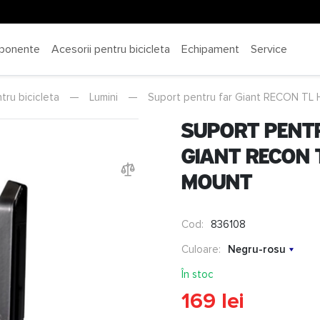
ponente
Acesorii pentru bicicleta
Echipament
Service
tru bicicleta
—
Lumini
—
Suport pentru far Giant RECON T
Suport pent
Giant RECON 
MOUNT
Cod:
836108
Culoare:
Negru-rosu
În stoc
169 lei