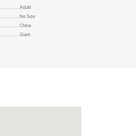
Adulti
No Size
China
Giant