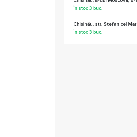
Chișinău, в-dul Moscova, 9/1
În stoc
3
buc.
Chișinău, str. Stefan cel Mar
În stoc
3
buc.