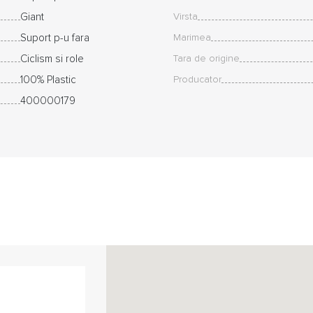
Giant
Virsta
Suport p-u fara
Marimea
Ciclism si role
Tara de origine
100% Plastic
Producator
400000179