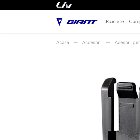
Biciclete
Com
Acasă
—
Accesorii
—
Acesorii pen