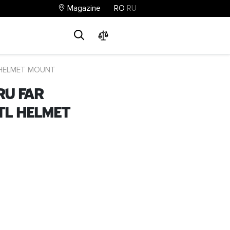
Magazine
RO
RU
0
0
0
L HELMET MOUNT
ru far
TL HELMET