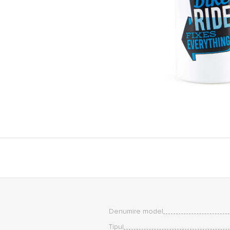
Denumire model
Tipul