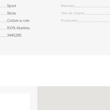
Sport
Marimea
Sticla
Tara de origine
Ciclism si role
Producator
100% Aluminiu
3445285