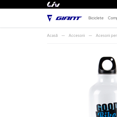
Biciclete
Com
Acasă
—
Accesorii
—
Acesorii pen