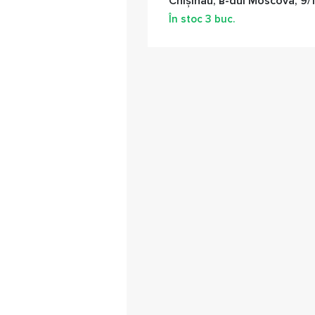
Chișinău, в-dul Moscova, 9/1
În stoc
3
buc.