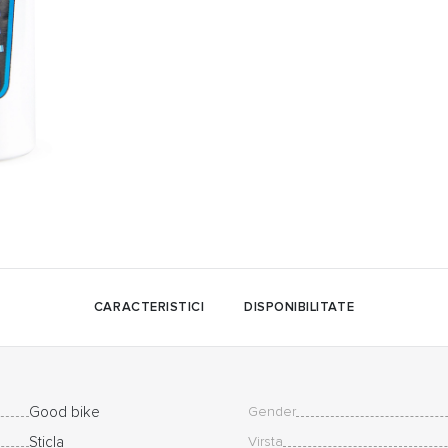
CARACTERISTICI
DISPONIBILITATE
Good bike
Gender
Sticla
Virsta