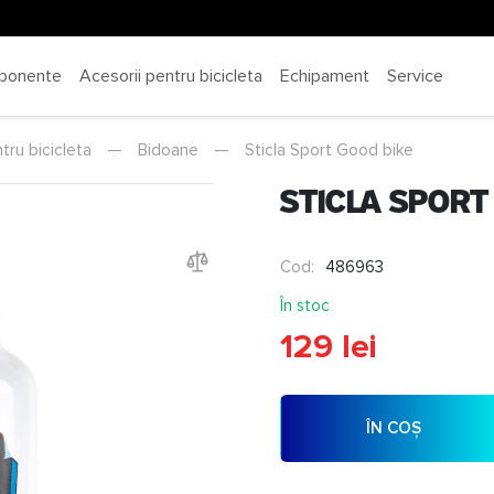
ponente
Acesorii pentru bicicleta
Echipament
Service
tru bicicleta
—
Bidoane
—
Sticla Sport Good bike
Sticla Sport
Cod:
486963
În stoc
129 lei
ÎN COȘ