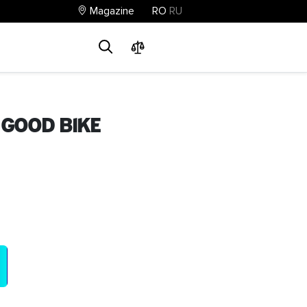
Magazine
RO
RU
0
0
0
 Good bike