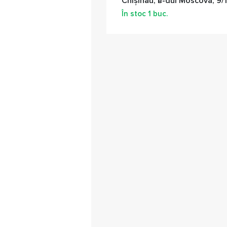
Chișinău, в-dul Moscova, 9/1
În stoc
1
buc.