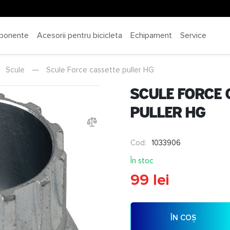
ponente
Acesorii pentru bicicleta
Echipament
Service
Scule
—
Scule Force cassette puller HG
Scule Force 
puller HG
Cod:
1033906
În stoc
99 lei
ÎN COȘ