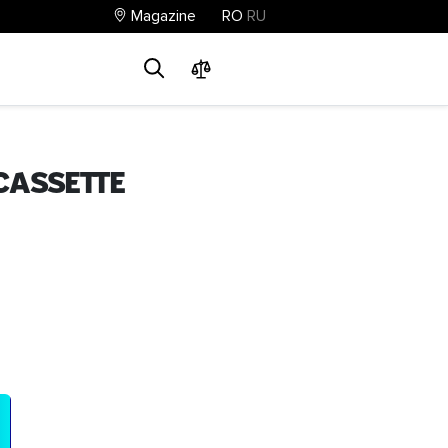
Magazine
RO
RU
0
0
0
cassette