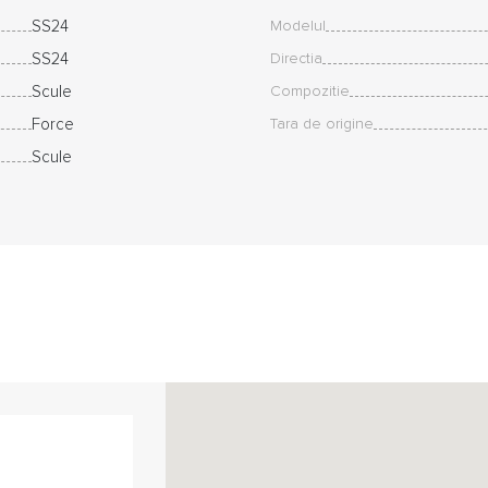
SS24
Modelul
SS24
Directia
Scule
Compozitie
Force
Tara de origine
Scule