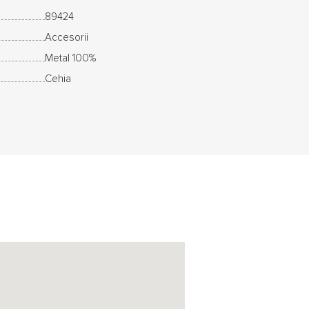
89424
Accesorii
Metal 100%
Cehia