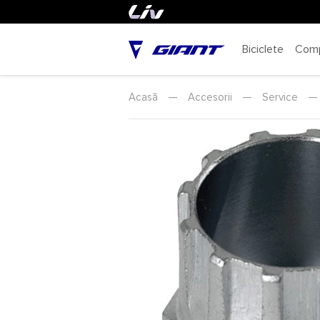
Biciclete
Com
Acasă
—
Accesorii
—
Service
—