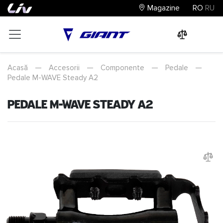
Magazine
RO
RU
0
0
0
Acasă
—
Accesorii
—
Componente
—
Pedale
—
Pedale M-WAVE Steady A2
Pedale M-WAVE Steady A2