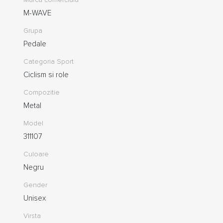
M-WAVE
Grupa
Pedale
Categoria Sport
Ciclism si role
Compozitie
Metal
Model
311107
Culoare
Negru
Gender
Unisex
Virsta