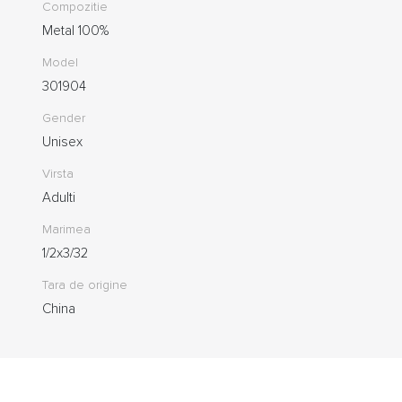
Compozitie
Metal 100%
Model
301904
Gender
Unisex
Virsta
Adulti
Marimea
1/2x3/32
Tara de origine
China