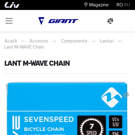
Magazine
RO
RU
0
0
0
Acasă
—
Accesorii
—
Componente
—
Lanturi
—
Lant M-WAVE Chain
Lant M-WAVE Chain