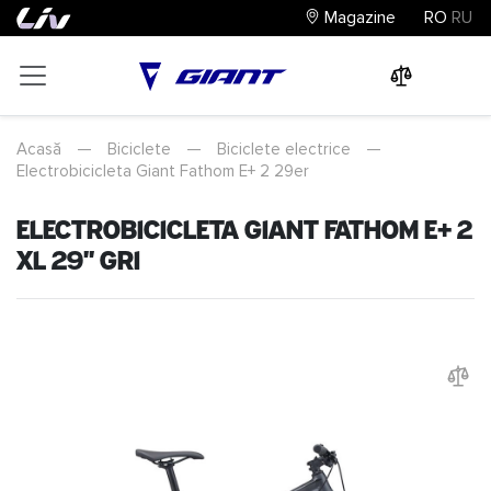
Magazine
RO
RU
0
0
0
Acasă
—
Biciclete
—
Biciclete electrice
—
Electrobicicleta Giant Fathom E+ 2 29er
Electrobicicleta Giant Fathom E+ 2
XL 29" Gri