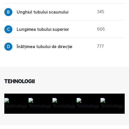
345
y
Unghiul tubului scaunului
666
p
Lungimea tubului superior
777
g
Înălțimea tubului de direcție
TEHNOLOGII