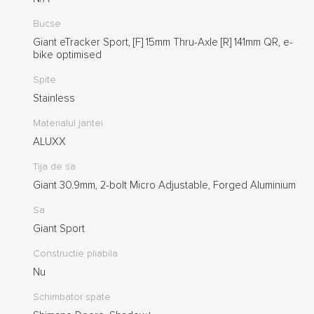
Bucse
Giant eTracker Sport, [F] 15mm Thru-Axle [R] 141mm QR, e-
bike optimised
Spite
Stainless
Materialul jantei
ALUXX
Tija de sa
Giant 30.9mm, 2-bolt Micro Adjustable, Forged Aluminium
Sa
Giant Sport
Constructie pliabila
Nu
Schimbator spate