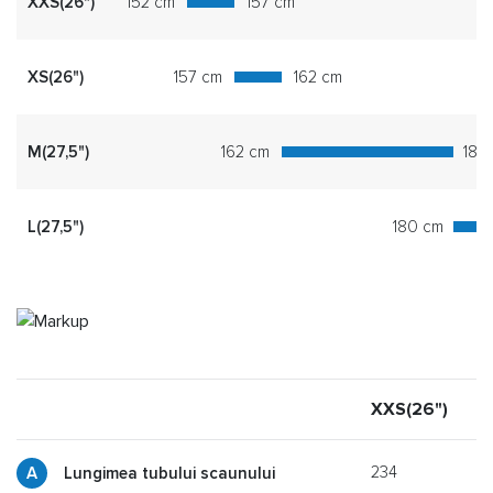
XXS(26")
152 cm
157 cm
XS(26")
157 cm
162 cm
M(27,5")
162 cm
180
L(27,5")
180 cm
XXS(26")
X
234
Lungimea tubului scaunului