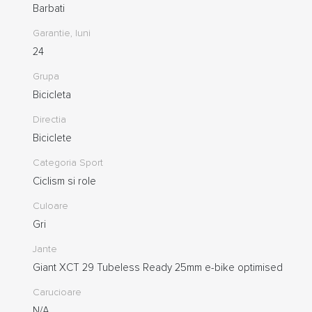
Barbati
Garantie, luni
24
Grupa
Bicicleta
Directia
Biciclete
Categoria Sport
Ciclism si role
Culoare
Gri
Jante
Giant XCT 29 Tubeless Ready 25mm e-bike optimised
Carucioare
N/A