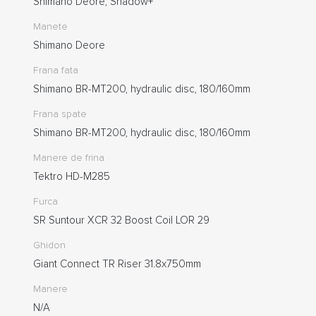
Shimano Deore, Shadow+
Manete
Shimano Deore
Frana fata
Shimano BR-MT200, hydraulic disc, 180/160mm
Frana spate
Shimano BR-MT200, hydraulic disc, 180/160mm
Manere de frina
Tektro HD-M285
Furca
SR Suntour XCR 32 Boost Coil LOR 29
Ghidon
Giant Connect TR Riser 31.8x750mm
Manere
N/A