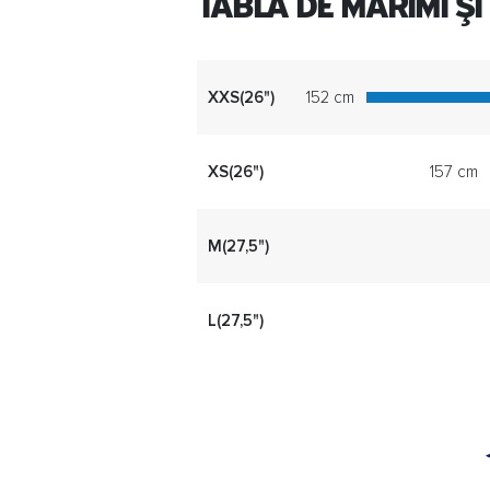
TABLA DE MĂRIMI ȘI
XXS(26")
152 cm
XS(26")
157 cm
M(27,5")
L(27,5")