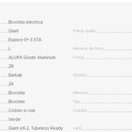
Bicicleta electrica
Giant
Frana spate
Explore E+ 3 STA
L
Manere de frina
ALUXX-Grade Aluminum
Furca
28
Barbati
Ghidon
24
Bicicleta
Manere
Biciclete
Tija
Ciclism si role
Caseta
Verde
Giant eX-2, Tubeless Ready
Lant