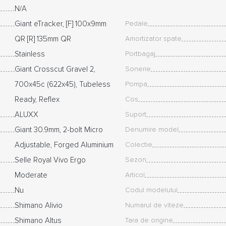
N/A
Giant eTracker, [F] 100x9mm
Pedale
QR [R] 135mm QR
Amortizator spate
Stainless
Portbagaj
Giant Crosscut Gravel 2,
Sonerie
700x45c (622x45), Tubeless
Pompa
Ready, Reflex
Cos
ALUXX
Suport
Giant 30.9mm, 2-bolt Micro
Denumire model
Adjustable, Forged Aluminium
Colectie
Selle Royal Vivo Ergo
Sezon
Moderate
Articol
Nu
Codul modelului
Shimano Alivio
Numarul de viteze
Shimano Altus
Tara de origine