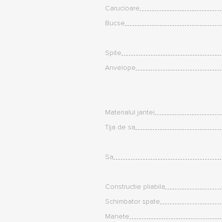
Carucioare
Bucse
Spite
Anvelope
Materialul jantei
Tija de sa
Sa
Constructie pliabila
Schimbator spate
Manete