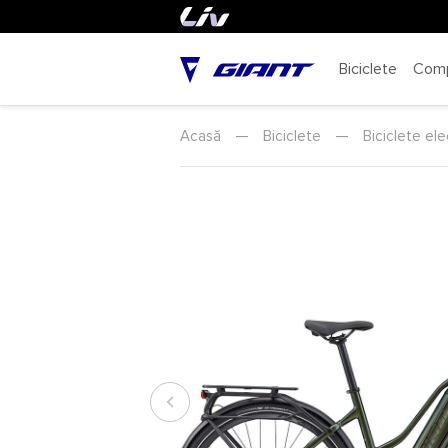
Biciclete
Com
Acasă
—
Biciclete
—
Biciclete ele