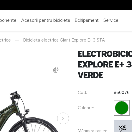
ponente
Acesorii pentru bicicleta
Echipament
Service
ctrice
—
Bicicleta electrica Giant Explore E+ 3 STA
Electrobici
Explore E+ 3
Verde
Cod:
860076
Culoare:
XS
Mărimea ramei: