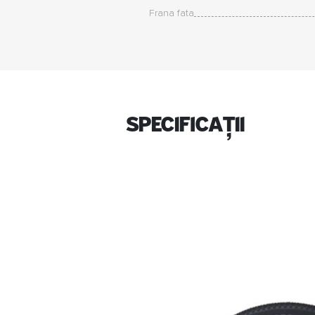
Frana fata
specificații