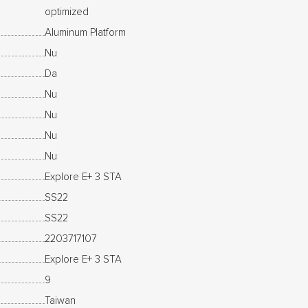
optimized
Aluminum Platform
Nu
Da
Nu
Nu
Nu
Nu
Explore E+ 3 STA
SS22
SS22
2203717107
Explore E+ 3 STA
9
Taiwan