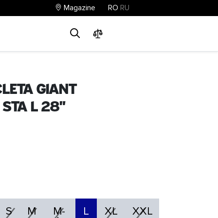
Magazine
RO
RU
0
0
0
cleta Giant
 STA L 28"
S
M
M-
L
XL
XXL