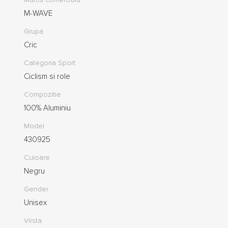
M-WAVE
Grupa
Cric
Categoria Sport
Ciclism si role
Compozitie
100% Aluminiu
Model
430925
Culoare
Negru
Gender
Unisex
Virsta