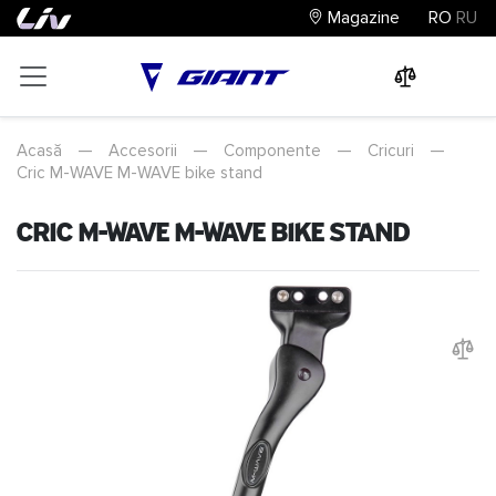
Magazine
RO
RU
0
0
0
Acasă
—
Accesorii
—
Componente
—
Cricuri
—
Cric M-WAVE M-WAVE bike stand
Cric M-WAVE M-WAVE bike stand