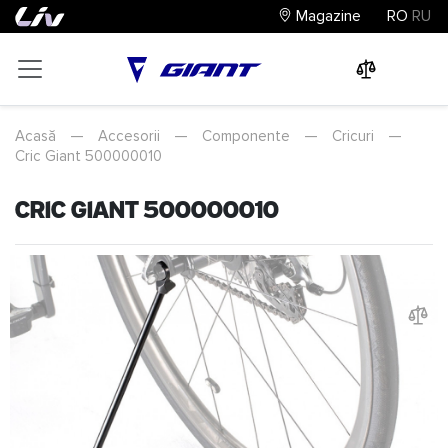
Magazine
RO
RU
0
0
0
Acasă
—
Accesorii
—
Componente
—
Cricuri
—
Cric Giant 500000010
Cric Giant 500000010