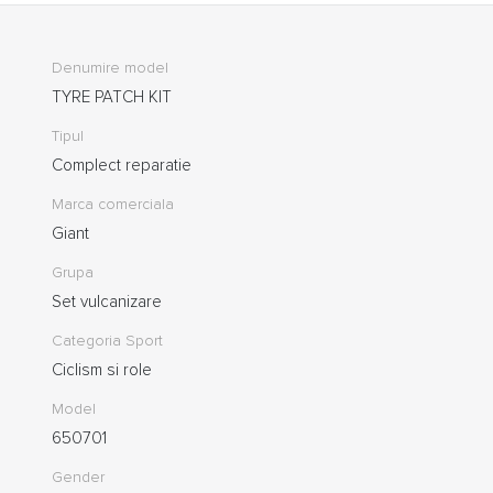
Denumire model
TYRE PATCH KIT
Tipul
Complect reparatie
Marca comerciala
Giant
Grupa
Set vulcanizare
Categoria Sport
Ciclism si role
Model
650701
Gender