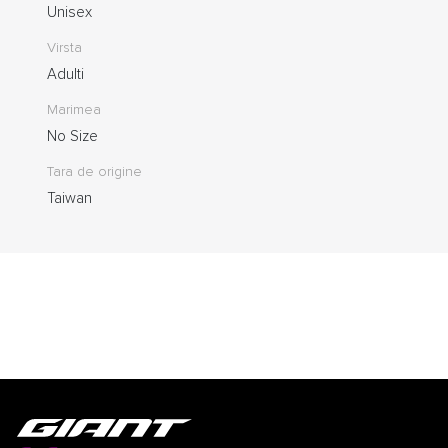
Unisex
Virsta
Adulti
Marimea
No Size
Tara de origine
Taiwan