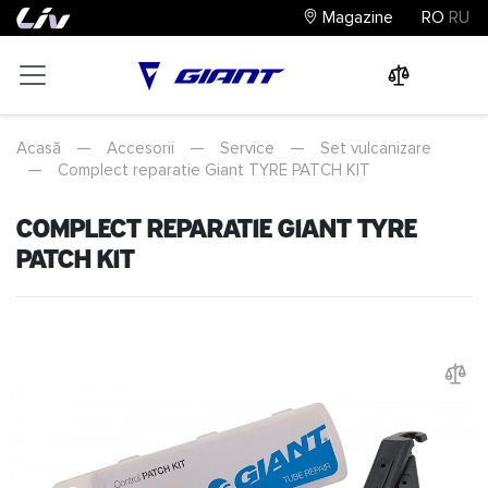
Magazine
RO
RU
0
0
0
Acasă
—
Accesorii
—
Service
—
Set vulcanizare
—
Complect reparatie Giant TYRE PATCH KIT
Complect reparatie Giant TYRE
PATCH KIT