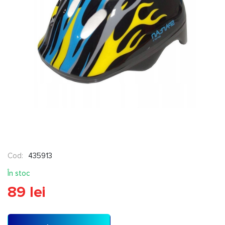
Cod:
435913
În stoc
89 lei