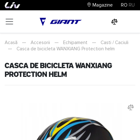
Magazine
RO
RU
0
0
0
Acasă
—
Accesorii
—
Echipament
—
Casti / Caciuli
—
Casca de bicicleta WANXIANG Protection helm
Casca de bicicleta WANXIANG
Protection helm