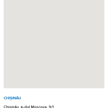
CHIȘINĂU
Chișinău, в-dul Moscova, 9/1