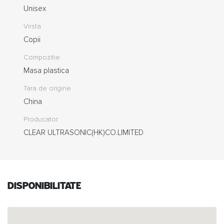
Unisex
Virsta
Copii
Compozitie
Masa plastica
Tara de origine
China
Producator
CLEAR ULTRASONIC(HK)CO.LIMITED
Disponibilitate