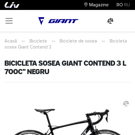
Magazine
RO
RU
0
0
0
Acasă
—
Biciclete
—
Biciclete de sosea
—
Bicicleta
sosea Giant Contend 3
Bicicleta sosea Giant Contend 3 L
700C" Negru