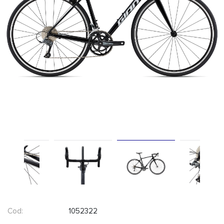
Cod:
1052322