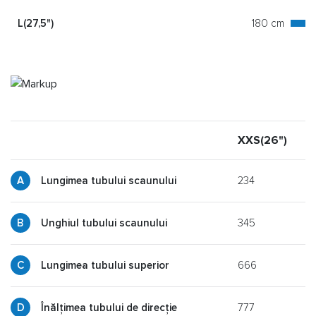
L(27,5")
180 cm
XXS(26")
X
234
Lungimea tubului scaunului
345
y
Unghiul tubului scaunului
666
p
Lungimea tubului superior
777
g
Înălțimea tubului de direcție