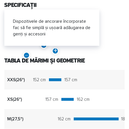
specificații
Dispozitivele de ancorare încorporate
fac să fie simplă și ușoară adăugarea de
genți și accesorii
TABLA DE MĂRIMI ȘI GEOMETRIE
XXS(26")
152 cm
157 cm
XS(26")
157 cm
162 cm
M(27,5")
162 cm
180