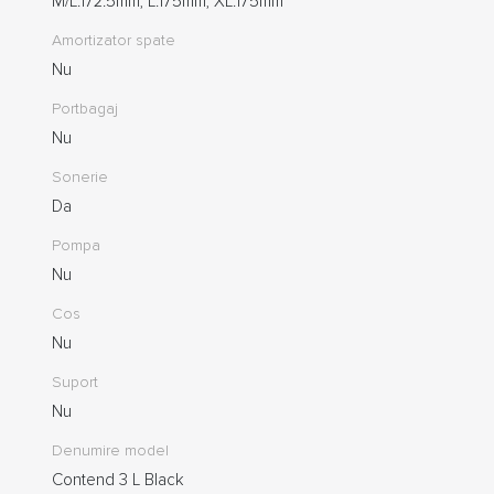
M/L:172.5mm, L:175mm, XL:175mm
Amortizator spate
Nu
Portbagaj
Nu
Sonerie
Da
Pompa
Nu
Cos
Nu
Suport
Nu
Denumire model
Contend 3 L Black