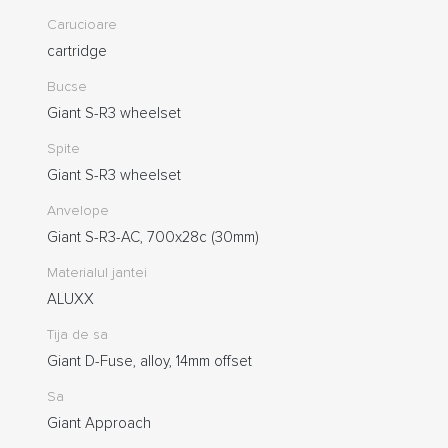
Carucioare
cartridge
Bucse
Giant S-R3 wheelset
Spite
Giant S-R3 wheelset
Anvelope
Giant S-R3-AC, 700x28c (30mm)
Materialul jantei
ALUXX
Tija de sa
Giant D-Fuse, alloy, 14mm offset
Sa
Giant Approach