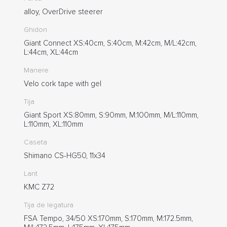
alloy, OverDrive steerer
Ghidon
Giant Connect XS:40cm, S:40cm, M:42cm, M/L:42cm,
L:44cm, XL:44cm
Manere
Velo cork tape with gel
Tija
Giant Sport XS:80mm, S:90mm, M:100mm, M/L:110mm,
L:110mm, XL:110mm
Caseta
Shimano CS-HG50, 11x34
Lant
KMC Z72
Tija de legatura
FSA Tempo, 34/50 XS:170mm, S:170mm, M:172.5mm,