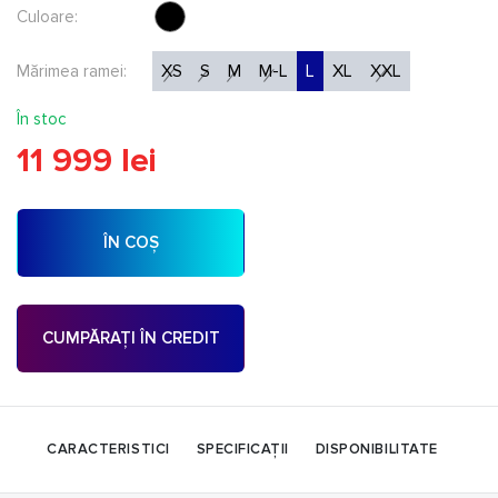
Culoare:
XS
S
M
M-L
L
XL
XXL
Mărimea ramei:
În stoc
11 999 lei
ÎN COȘ
CUMPĂRAȚI ÎN CREDIT
CARACTERISTICI
SPECIFICAȚII
DISPONIBILITATE