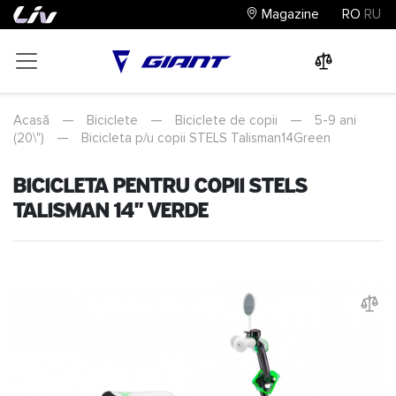
Magazine
RO
RU
0
0
0
Acasă
—
Biciclete
—
Biciclete de copii
—
5-9 ani
(20\")
—
Bicicleta p/u copii STELS Talisman14Green
Bicicleta pentru copii STELS
Talisman 14" Verde