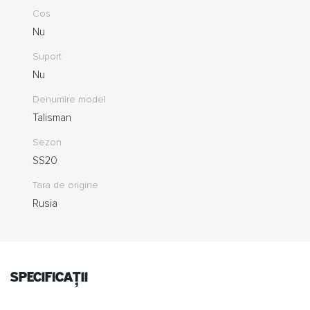
Cos
Nu
Suport
Nu
Denumire model
Talisman
Sezon
SS20
Tara de origine
Rusia
specificații