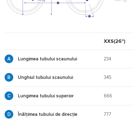
XXS(26")
X
234
Lungimea tubului scaunului
345
y
Unghiul tubului scaunului
666
p
Lungimea tubului superior
777
g
Înălțimea tubului de direcție