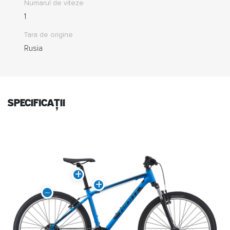
Numarul de viteze
1
Tara de origine
Rusia
specificații