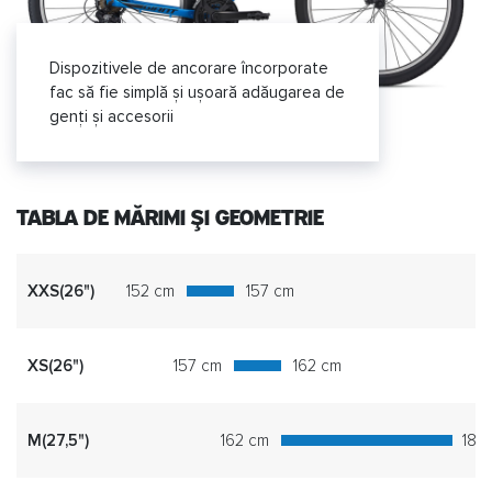
Dispozitivele de ancorare încorporate
fac să fie simplă și ușoară adăugarea de
genți și accesorii
TABLA DE MĂRIMI ȘI GEOMETRIE
XXS(26")
152 cm
157 cm
XS(26")
157 cm
162 cm
M(27,5")
162 cm
180