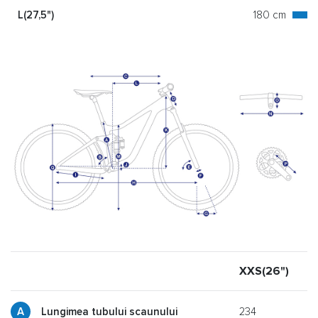
L(27,5")
180 cm
XXS(26")
X
234
Lungimea tubului scaunului