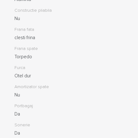
Constructie pliabila
Nu
Frana fata
clesti frina
Frana spate
Torpedo
Furca
Otel dur
Amortizator spate
Nu
Portbagaj
Da
Sonerie
Da