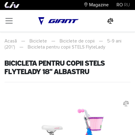
Magazine
RO
RU
0
0
0
Acasă
—
Biciclete
—
Biciclete de copii
—
5-9 ani
(20\")
—
Bicicleta pentru copii STELS FlyteLady
Bicicleta pentru copii STELS
FlyteLady 18" Albastru