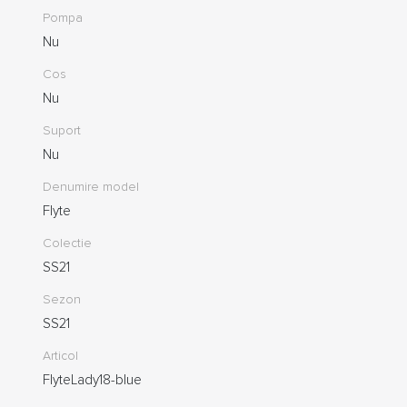
Pompa
Nu
Cos
Nu
Suport
Nu
Denumire model
Flyte
Colectie
SS21
Sezon
SS21
Articol
FlyteLady18-blue