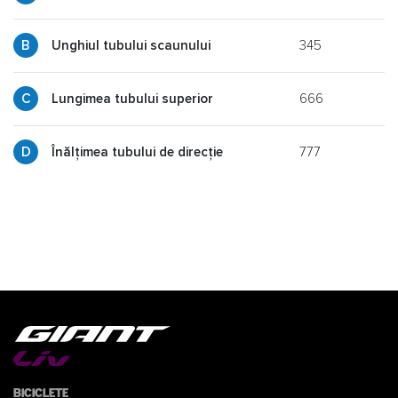
345
y
Unghiul tubului scaunului
666
p
Lungimea tubului superior
777
g
Înălțimea tubului de direcție
Biciclete