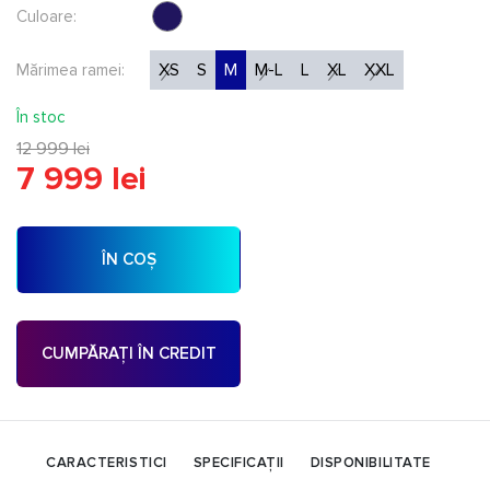
Culoare:
XS
S
M
M-L
L
XL
XXL
Mărimea ramei:
În stoc
12 999 lei
7 999 lei
ÎN COȘ
CUMPĂRAȚI ÎN CREDIT
CARACTERISTICI
SPECIFICAȚII
DISPONIBILITATE