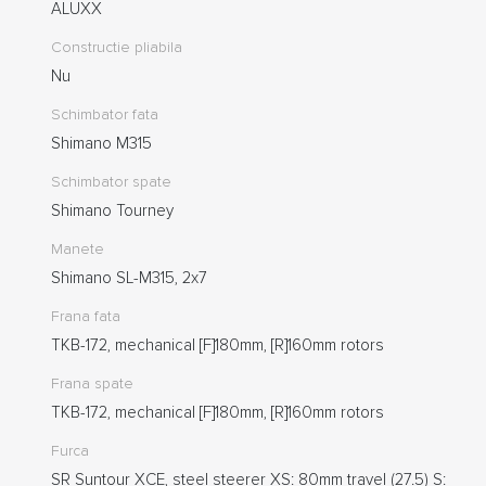
ALUXX
Constructie pliabila
Nu
Schimbator fata
Shimano M315
Schimbator spate
Shimano Tourney
Manete
Shimano SL-M315, 2x7
Frana fata
TKB-172, mechanical [F]180mm, [R]160mm rotors
Frana spate
TKB-172, mechanical [F]180mm, [R]160mm rotors
Furca
SR Suntour XCE, steel steerer XS: 80mm travel (27.5) S: