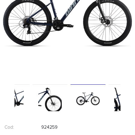
Cod:
924259