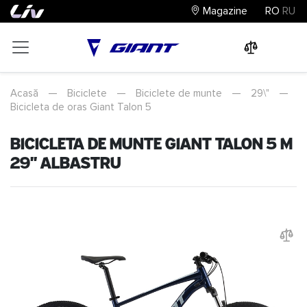
Magazine
RO
RU
0
0
0
Acasă
—
Biciclete
—
Biciclete de munte
—
29\"
—
Bicicleta de oras Giant Talon 5
Bicicleta de munte Giant Talon 5 M
29" Albastru