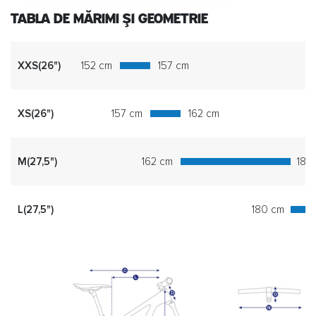
TABLA DE MĂRIMI ȘI GEOMETRIE
XXS(26")
152 cm
157 cm
XS(26")
157 cm
162 cm
M(27,5")
162 cm
180
L(27,5")
180 cm