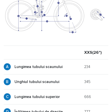
XXS(26")
X
234
Lungimea tubului scaunului
345
y
Unghiul tubului scaunului
666
p
Lungimea tubului superior
777
g
Înălțimea tubului de direcție