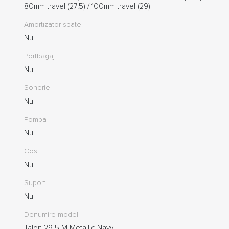
80mm travel (27.5) / 100mm travel (29)
Amortizator spate
Nu
Portbagaj
Nu
Sonerie
Nu
Pompa
Nu
Cos
Nu
Suport
Nu
Denumire model
Talon 29 5 M Metallic Navy