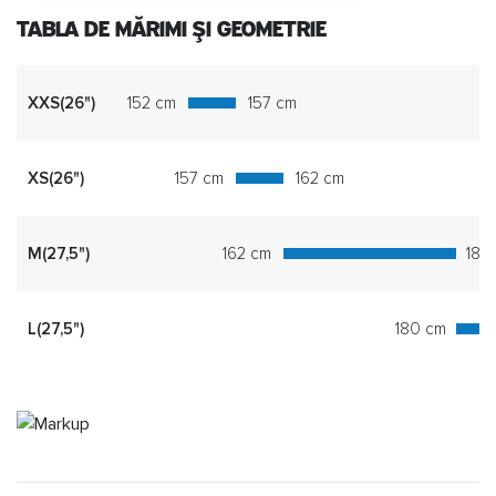
TABLA DE MĂRIMI ȘI GEOMETRIE
XXS(26")
152 cm
157 cm
XS(26")
157 cm
162 cm
M(27,5")
162 cm
180
L(27,5")
180 cm