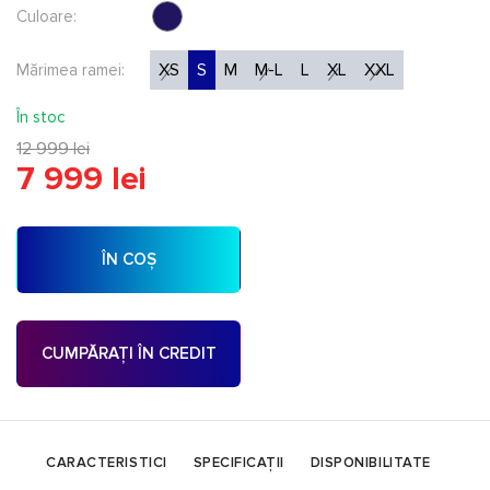
Culoare:
XS
S
M
M-L
L
XL
XXL
Mărimea ramei:
În stoc
12 999 lei
7 999 lei
ÎN COȘ
CUMPĂRAȚI ÎN CREDIT
CARACTERISTICI
SPECIFICAȚII
DISPONIBILITATE