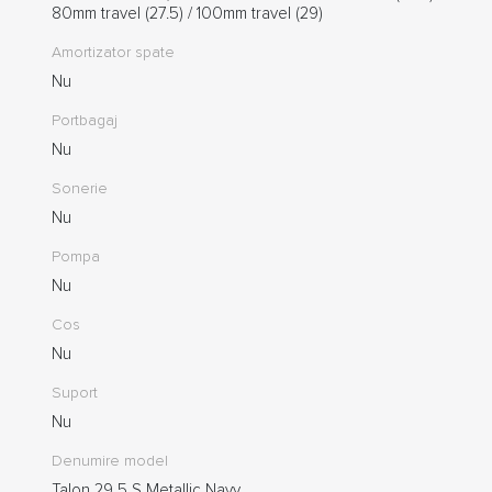
80mm travel (27.5) / 100mm travel (29)
Amortizator spate
Nu
Portbagaj
Nu
Sonerie
Nu
Pompa
Nu
Cos
Nu
Suport
Nu
Denumire model
Talon 29 5 S Metallic Navy