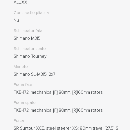
ALUXX
Constructie pliabila
Nu
Schimbator fata
Shimano M315
Schimbator spate
Shimano Tourney
Manete
Shimano SL-M315, 2x7
Frana fata
TKB-172, mechanical [F]180mm, [R]160mm rotors
Frana spate
TKB-172, mechanical [F]180mm, [R]160mm rotors
Furca
SR Suntour XCE, steel steerer XS: 80mm travel (27.5) S: