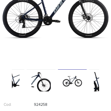
Cod:
924258