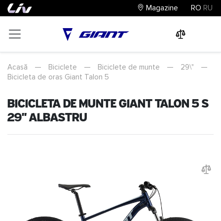
Magazine
RO
RU
0
0
0
Acasă
—
Biciclete
—
Biciclete de munte
—
29\"
—
Bicicleta de oras Giant Talon 5
Bicicleta de munte Giant Talon 5 S
29" Albastru