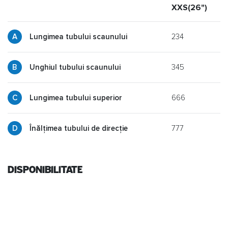
XXS(26")
X
234
Lungimea tubului scaunului
345
y
Unghiul tubului scaunului
666
p
Lungimea tubului superior
777
g
Înălțimea tubului de direcție
Disponibilitate