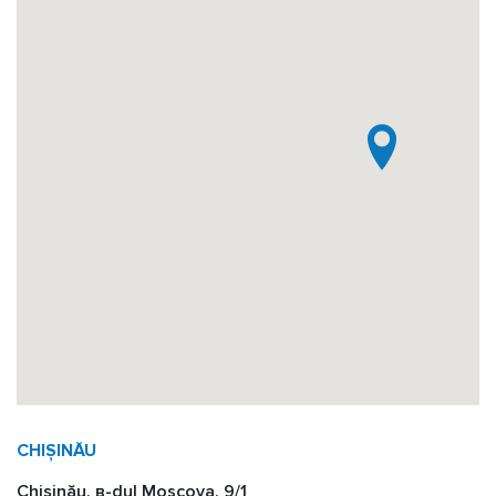
CHIȘINĂU
Chișinău, в-dul Moscova, 9/1