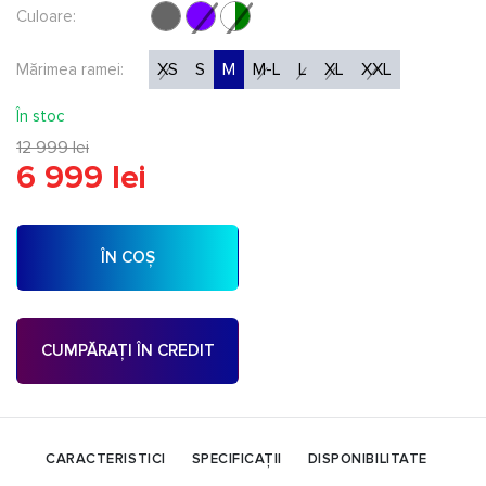
Culoare:
XS
S
M
M-L
L
XL
XXL
Mărimea ramei:
În stoc
12 999 lei
6 999 lei
ÎN COȘ
CUMPĂRAȚI ÎN CREDIT
CARACTERISTICI
SPECIFICAȚII
DISPONIBILITATE