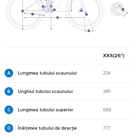
XXS(26")
X
234
Lungimea tubului scaunului
345
y
Unghiul tubului scaunului
666
p
Lungimea tubului superior
777
g
Înălțimea tubului de direcție