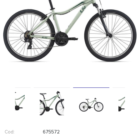
Cod:
675572