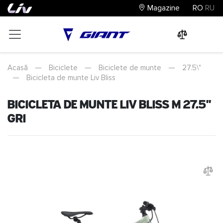
Magazine
RO
RU
0
0
0
Acasă
—
Biciclete
—
Biciclete de munte
—
27.5\"
—
Bicicleta de munte Liv Bliss
Bicicleta de munte Liv Bliss M 27.5"
Gri