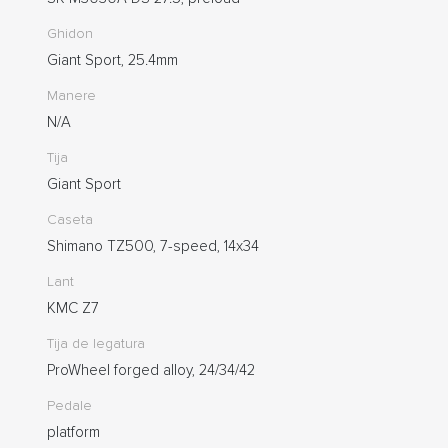
Ghidon
Giant Sport, 25.4mm
Manere
N/A
Tija
Giant Sport
Caseta
Shimano TZ500, 7-speed, 14x34
Lant
KMC Z7
Tija de legatura
ProWheel forged alloy, 24/34/42
Pedale
platform