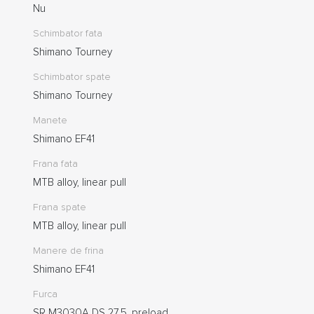
Nu
Schimbator fata
Shimano Tourney
Schimbator spate
Shimano Tourney
Manete
Shimano EF41
Frana fata
MTB alloy, linear pull
Frana spate
MTB alloy, linear pull
Manere de frina
Shimano EF41
Furca
SR M3030A DS 27.5, preload