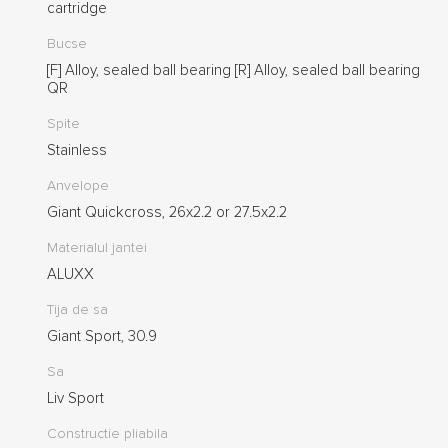
cartridge
Bucse
[F] Alloy, sealed ball bearing [R] Alloy, sealed ball bearing
QR
Spite
Stainless
Anvelope
Giant Quickcross, 26x2.2 or 27.5x2.2
Materialul jantei
ALUXX
Tija de sa
Giant Sport, 30.9
Sa
Liv Sport
Constructie pliabila