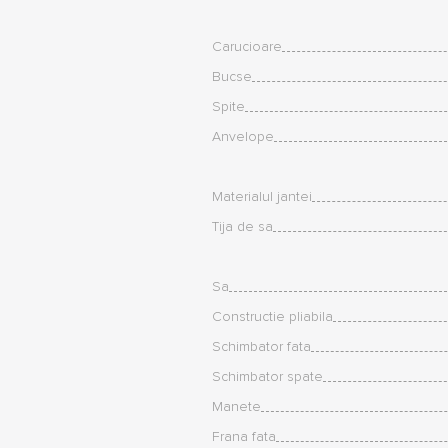
Carucioare
Bucse
Spite
Anvelope
Materialul jantei
Tija de sa
Sa
Constructie pliabila
Schimbator fata
Schimbator spate
Manete
Frana fata