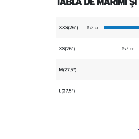
TABLA DE MĂRIMI ȘI
XXS(26")
152 cm
XS(26")
157 cm
M(27,5")
L(27,5")