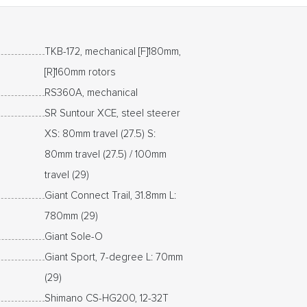
TKB-172, mechanical [F]180mm,
[R]160mm rotors
RS360A, mechanical
SR Suntour XCE, steel steerer
XS: 80mm travel (27.5) S:
80mm travel (27.5) / 100mm
travel (29)
Giant Connect Trail, 31.8mm L:
780mm (29)
Giant Sole-O
Giant Sport, 7-degree L: 70mm
(29)
Shimano CS-HG200, 12-32T