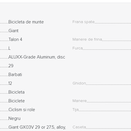
Bicicleta de munte
Frana spate
Giant
Talon 4
Manere de frina
L
Furca
ALUXX-Grade Aluminum, disc
29
Barbati
12
Ghidon
Bicicleta
Biciclete
Manere
Ciclism si role
Tija
Negru
Giant GX03V 29 or 27.5, alloy,
Caseta