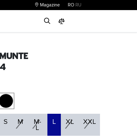
Magazine
RO
RU
0
0
0
 munte
 4
S
M
M-
L
XL
XXL
L