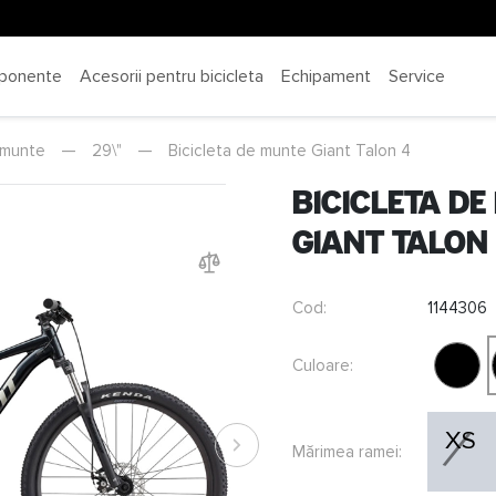
ponente
Acesorii pentru bicicleta
Echipament
Service
 munte
—
29\"
—
Bicicleta de munte Giant Talon 4
Bicicleta de
Giant Talon
Cod:
1144306
Culoare:
XS
Mărimea ramei: