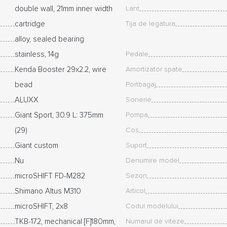
double wall, 21mm inner width
Lant
cartridge
Tija de legatura
alloy, sealed bearing
stainless, 14g
Pedale
Kenda Booster 29x2.2, wire
Amortizator spate
bead
Portbagaj
ALUXX
Sonerie
Giant Sport, 30.9 L: 375mm
Pompa
(29)
Cos
Giant custom
Suport
Nu
Denumire model
microSHIFT FD-M282
Sezon
Shimano Altus M310
Articol
microSHIFT, 2x8
Codul modelului
TKB-172, mechanical [F]180mm,
Numarul de viteze