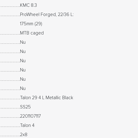
KMC 8.3
ProWheel Forged, 22/36 L:
175mm (29)
MTB caged
Nu
Nu
Nu
Nu
Nu
Nu
Talon 29 4 L Metallic Black
SS25
2201107117
Talon 4
2x8