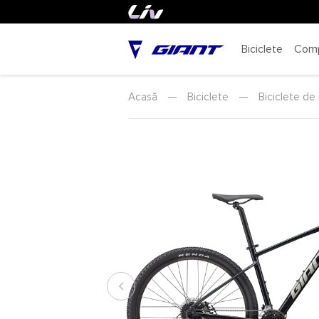
Biciclete
Com
Acasă
—
Biciclete
—
Biciclete de