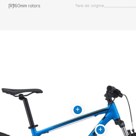
[R]160mm rotors
Tara de origine