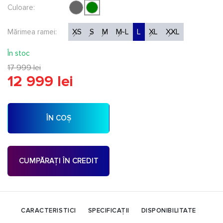
Culoare:
XS
S
M
M-L
L
XL
XXL
Mărimea ramei:
În stoc
17 999 lei
12 999 lei
ÎN COȘ
CUMPĂRAȚI ÎN CREDIT
CARACTERISTICI
SPECIFICAȚII
DISPONIBILITATE