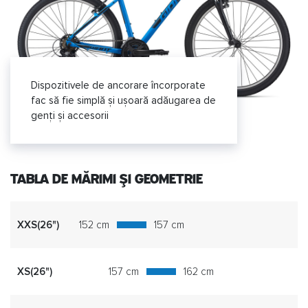
Dispozitivele de ancorare încorporate
fac să fie simplă și ușoară adăugarea de
genți și accesorii
TABLA DE MĂRIMI ȘI GEOMETRIE
XXS(26")
152 cm
157 cm
XS(26")
157 cm
162 cm