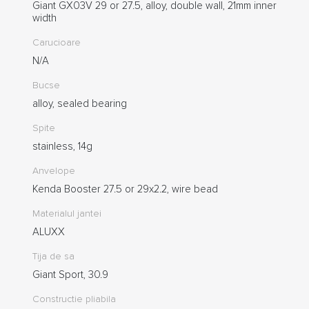
Giant GX03V 29 or 27.5, alloy, double wall, 21mm inner
width
Carucioare
N/A
Bucse
alloy, sealed bearing
Spite
stainless, 14g
Anvelope
Kenda Booster 27.5 or 29x2.2, wire bead
Materialul jantei
ALUXX
Tija de sa
Giant Sport, 30.9
Constructie pliabila