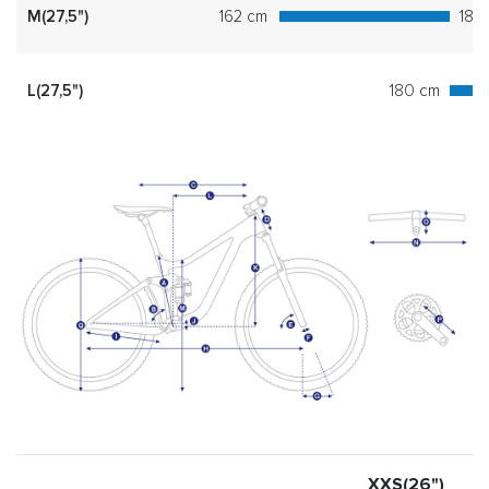
M(27,5")
162 cm
180
L(27,5")
180 cm
XXS(26")
X