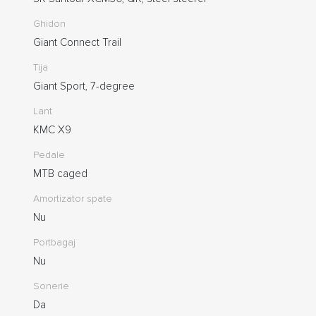
Ghidon
Giant Connect Trail
Tija
Giant Sport, 7-degree
Lant
KMC X9
Pedale
MTB caged
Amortizator spate
Nu
Portbagaj
Nu
Sonerie
Da