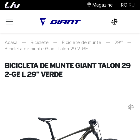
Magazine
RO
RU
0
0
0
Acasă
—
Biciclete
—
Biciclete de munte
—
29\"
—
Bicicleta de munte Giant Talon 29 2-GE
Bicicleta de munte Giant Talon 29
2-GE L 29" Verde