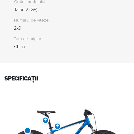
Codul modelului
Talon 2 (GE)
Numarul de viteze
2x9
Tara de origine
China
specificații